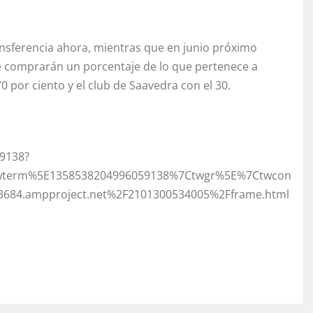
ansferencia ahora, mientras que en junio próximo
le comprarán un porcentaje de lo que pertenece a
70 por ciento y el club de Saavedra con el 30.
59138?
wterm%5E1358538204996059138%7Ctwgr%5E%7Ctwcon
3684.ampproject.net%2F2101300534005%2Fframe.html