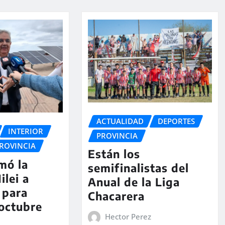
ACTUALIDAD
DEPORTES
INTERIOR
PROVINCIA
ROVINCIA
Están los
rmó la
semifinalistas del
ilei a
Anual de la Liga
 para
Chacarera
 octubre
Hector Perez