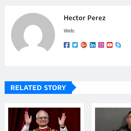
s
p
A
a
Hector Perez
p
rt
Web:
p
ir
RELATED STORY