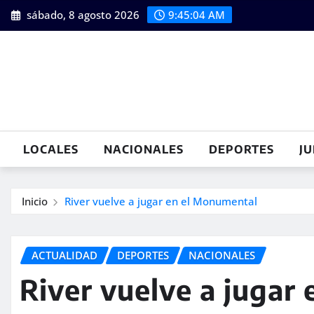
Saltar
sábado, 8 agosto 2026
9:45:05 AM
al
contenido
LOCALES
NACIONALES
DEPORTES
JU
Inicio
River vuelve a jugar en el Monumental
ACTUALIDAD
DEPORTES
NACIONALES
River vuelve a jugar