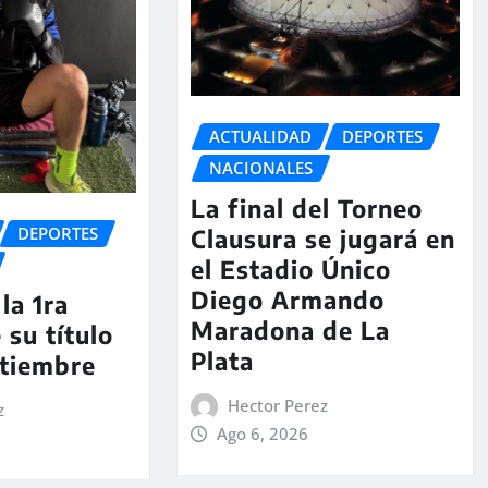
ACTUALIDAD
DEPORTES
NACIONALES
La final del Torneo
DEPORTES
Clausura se jugará en
el Estadio Único
Diego Armando
la 1ra
Maradona de La
 su título
Plata
ptiembre
Hector Perez
z
Ago 6, 2026