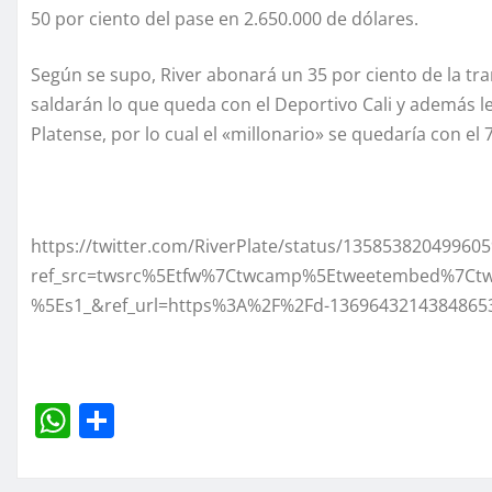
50 por ciento del pase en 2.650.000 de dólares.
Según se supo, River abonará un 35 por ciento de la tr
saldarán lo que queda con el Deportivo Cali y además 
Platense, por lo cual el «millonario» se quedaría con el 
https://twitter.com/RiverPlate/status/13585382049960
ref_src=twsrc%5Etfw%7Ctwcamp%5Etweetembed%7Ct
%5Es1_&ref_url=https%3A%2F%2Fd-1369643214384865
W
C
h
o
at
m