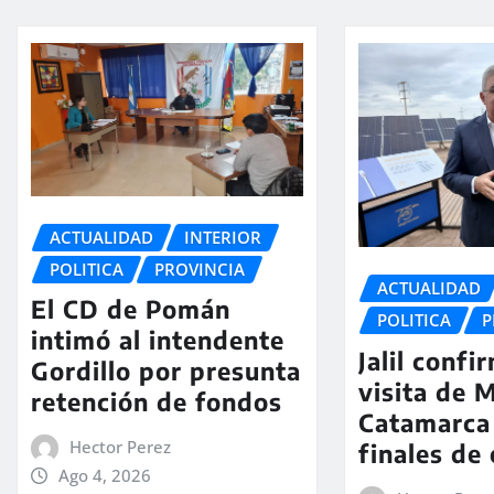
ACTUALIDAD
INTERIOR
POLITICA
PROVINCIA
ACTUALIDAD
El CD de Pomán
POLITICA
P
intimó al intendente
Jalil confi
Gordillo por presunta
visita de M
retención de fondos
Catamarca
Hector Perez
finales de
Ago 4, 2026