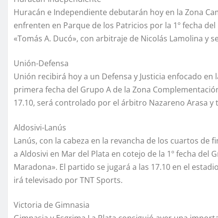
Huracán e Independiente debutarán hoy en la Zona C
enfrenten en Parque de los Patricios por la 1º fecha del
«Tomás A. Ducó», con arbitraje de Nicolás Lamolina y s
Unión-Defensa
Unión recibirá hoy a un Defensa y Justicia enfocado en 
primera fecha del Grupo A de la Zona Complementación 
17.10, será controlado por el árbitro Nazareno Arasa y
Aldosivi-Lanús
Lanús, con la cabeza en la revancha de los cuartos de f
a Aldosivi en Mar del Plata en cotejo de la 1º fecha d
Maradona». El partido se jugará a las 17.10 en el estadi
irá televisado por TNT Sports.
Victoria de Gimnasia
Gimnasia y Esgrima La Plata consiguió ayer una importan