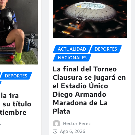
ACTUALIDAD
DEPORTES
NACIONALES
La final del Torneo
DEPORTES
Clausura se jugará en
el Estadio Único
Diego Armando
la 1ra
Maradona de La
 su título
Plata
ptiembre
Hector Perez
z
Ago 6, 2026