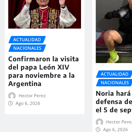
ACTUALIDAD
NACIONALES
Confirmaron la visita
del papa León XIV
ACTUALIDAD
para noviembre a la
Argentina
NACIONALES
Noria hará 
Hector Perez
defensa de
Ago 6, 2026
el 5 de se
Hector Pere
Ago 6, 2026