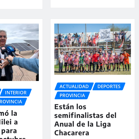
ACTUALIDAD
DEPORTES
INTERIOR
PROVINCIA
ROVINCIA
Están los
rmó la
semifinalistas del
ilei a
Anual de la Liga
 para
Chacarera
 octubre