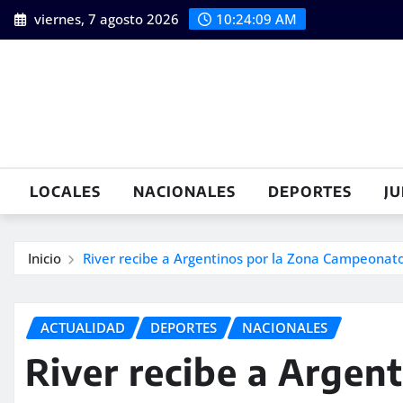
Saltar
viernes, 7 agosto 2026
10:24:11 AM
al
contenido
LOCALES
NACIONALES
DEPORTES
JU
Inicio
River recibe a Argentinos por la Zona Campeonat
ACTUALIDAD
DEPORTES
NACIONALES
River recibe a Argent