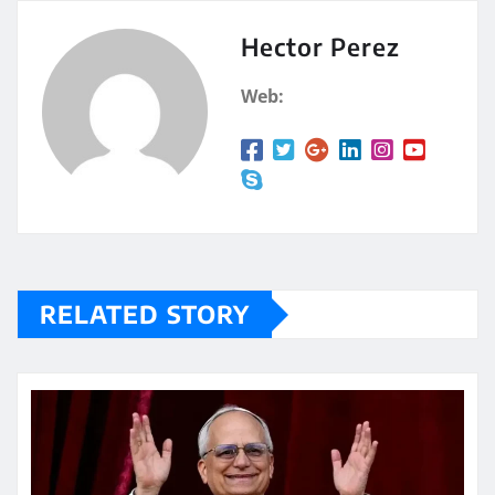
s
p
A
a
Hector Perez
p
rt
Web:
p
ir
RELATED STORY