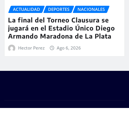
ACTUALIDAD
DEPORTES
NACIONALES
La final del Torneo Clausura se
jugará en el Estadio Único Diego
Armando Maradona de La Plata
Hector Perez
Ago 6, 2026
Copyright © 2026 | #DM Web & Host. "Todos los
derechos reservados"
|
Seattle News
de
ThemeArile