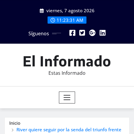
Saltar
viernes, 7 agosto 2026
al
contenido
11:23:32 AM
Síguenos
El Informado
Estas Informado
Inicio
River quiere seguir por la senda del triunfo frente