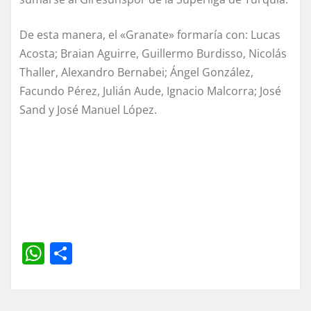
De esta manera, el «Granate» formaría con: Lucas
Acosta; Braian Aguirre, Guillermo Burdisso, Nicolás
Thaller, Alexandro Bernabei; Ángel González,
Facundo Pérez, Julián Aude, Ignacio Malcorra; José
Sand y José Manuel López.
W
C
h
o
at
m