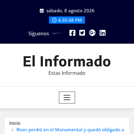
Saltar
sábado, 8 agosto 2026
al
contenido
4:30:49 PM
Síguenos
El Informado
Estas Informado
Inicio
River perdió en el Monumental y quedó obligado a