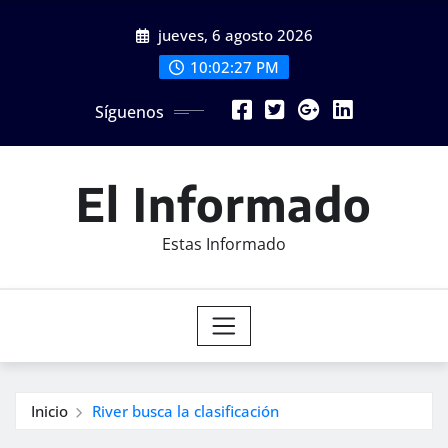
Saltar
jueves, 6 agosto 2026
al
contenido
10:02:29 PM
Síguenos
El Informado
Estas Informado
Inicio
River busca la clasificación