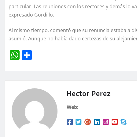
particular. Las reuniones con los rectores y demás lo va
expresado Gordillo.
Al mismo tiempo, comentó que su renuncia estaba a d
asumió. Aunque no había dado certezas de su alejamien
W
C
h
o
at
m
s
p
A
a
Hector Perez
p
rt
Web:
p
ir