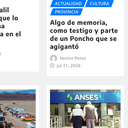
ACTUALIDAD
CULTURA
lil
PROVINCIA
que lo
Algo de memoria,
na
como testigo y parte
a en el
de un Poncho que se
agigantó
z
Hector Perez
Jul 31, 2026