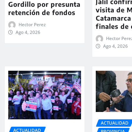
Jalil confi
Gordillo por presunta
visita de M
retención de fondos
Catamarca
Hector Perez
finales de
Ago 4, 2026
Hector Pere
Ago 4, 2026
ACTUALIDAD
ACTUALIDAD
PROVINCIA