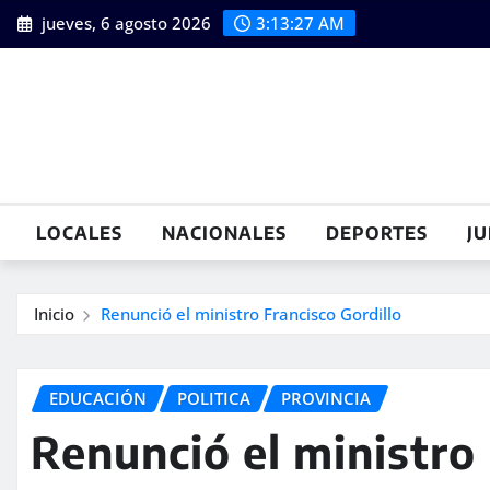
Saltar
jueves, 6 agosto 2026
3:13:29 AM
al
contenido
LOCALES
NACIONALES
DEPORTES
JU
Inicio
Renunció el ministro Francisco Gordillo
EDUCACIÓN
POLITICA
PROVINCIA
Renunció el ministro 