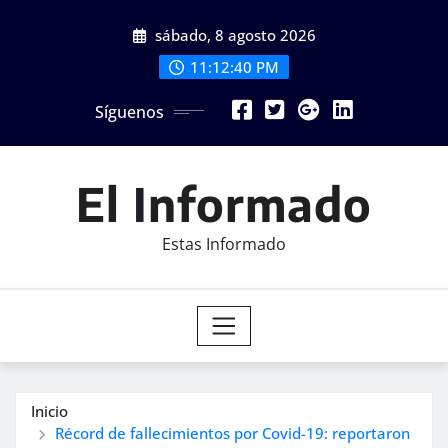
Saltar
sábado, 8 agosto 2026
al
contenido
11:12:41 PM
Síguenos
El Informado
Estas Informado
Inicio
Récord de fallecimientos por Covid-19: reportaron