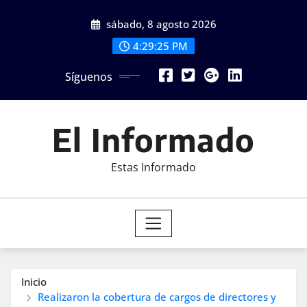
Saltar
sábado, 8 agosto 2026
al
contenido
4:29:26 PM
Síguenos
El Informado
Estas Informado
Inicio
Realizaron la cobertura de cargos de directores y