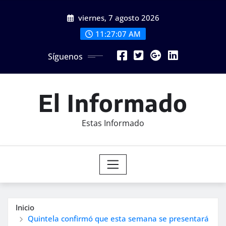
Saltar
viernes, 7 agosto 2026
al
contenido
11:27:09 AM
Síguenos
El Informado
Estas Informado
Inicio
Quintela confirmó que esta semana se presentará