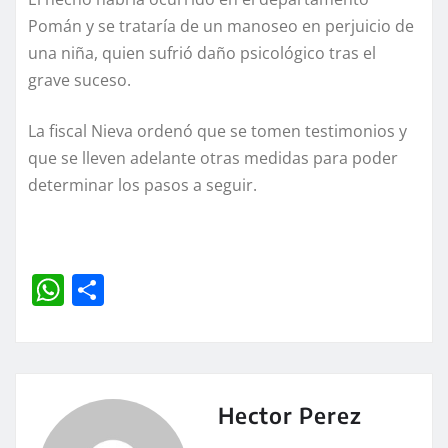
Pomán y se trataría de un manoseo en perjuicio de
una niña, quien sufrió daño psicológico tras el
grave suceso.
La fiscal Nieva ordenó que se tomen testimonios y
que se lleven adelante otras medidas para poder
determinar los pasos a seguir.
W
C
h
o
at
m
s
p
A
a
Hector Perez