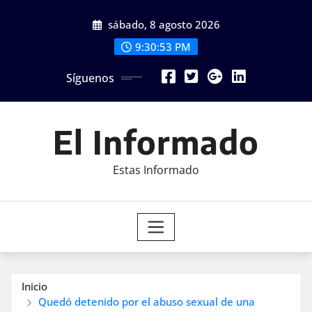
Saltar
sábado, 8 agosto 2026
al
contenido
9:30:55 PM
Síguenos
El Informado
Estas Informado
Inicio
Quedó detenido por el abuso sexual de una