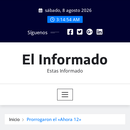
Saltar
sábado, 8 agosto 2026
al
contenido
3:14:56 AM
Síguenos
El Informado
Estas Informado
Inicio
Prorrogaron el «Ahora 12»