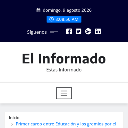
Saltar
domingo, 9 agosto 2026
al
contenido
8:08:51 AM
Síguenos
El Informado
Estas Informado
Inicio
Primer careo entre Educación y los gremios por el