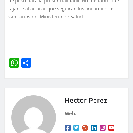
de peso para la presencialidad». No obstante, fue
tajante al aclarar que seguirán los lineamientos
sanitarios del Ministerio de Salud.
W
C
h
o
at
m
s
p
A
a
Hector Perez
p
rt
Web:
p
ir