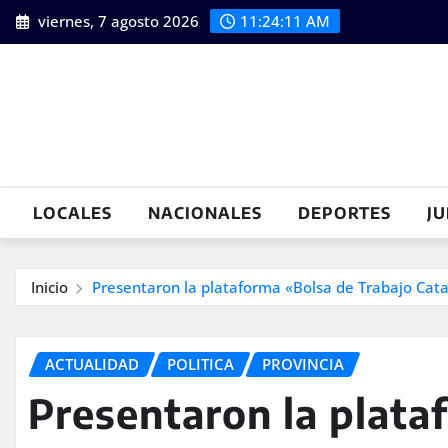
Saltar
viernes, 7 agosto 2026
11:24:12 AM
al
contenido
LOCALES
NACIONALES
DEPORTES
JU
Inicio
Presentaron la plataforma «Bolsa de Trabajo Ca
ACTUALIDAD
POLITICA
PROVINCIA
Presentaron la plata