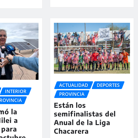
ACTUALIDAD
DEPORTES
INTERIOR
PROVINCIA
ROVINCIA
Están los
rmó la
semifinalistas del
ilei a
Anual de la Liga
 para
Chacarera
 octubre