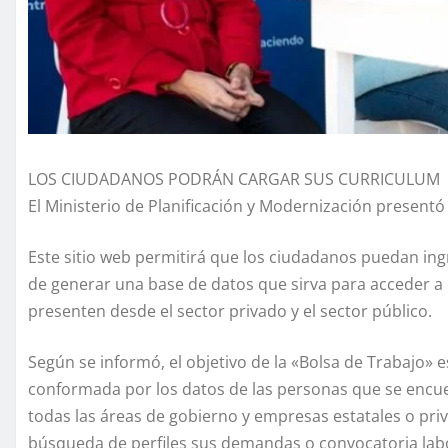
LOS CIUDADANOS PODRÁN CARGAR SUS CURRICULUM
El Ministerio de Planificación y Modernización presentó
Este sitio web permitirá que los ciudadanos puedan ingr
de generar una base de datos que sirva para acceder a 
presenten desde el sector privado y el sector público.
Según se informó, el objetivo de la «Bolsa de Trabajo» e
conformada por los datos de las personas que se encue
todas las áreas de gobierno y empresas estatales o priv
búsqueda de perfiles sus demandas o convocatoria lab