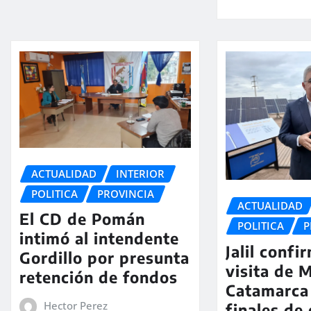
ACTUALIDAD
INTERIOR
POLITICA
PROVINCIA
ACTUALIDAD
El CD de Pomán
POLITICA
P
intimó al intendente
Jalil confi
Gordillo por presunta
visita de M
retención de fondos
Catamarca
Hector Perez
finales de