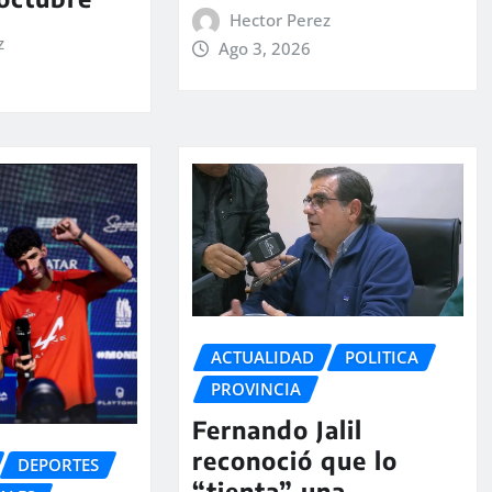
Hector Perez
z
Ago 3, 2026
ACTUALIDAD
POLITICA
PROVINCIA
Fernando Jalil
reconoció que lo
DEPORTES
“tienta” una