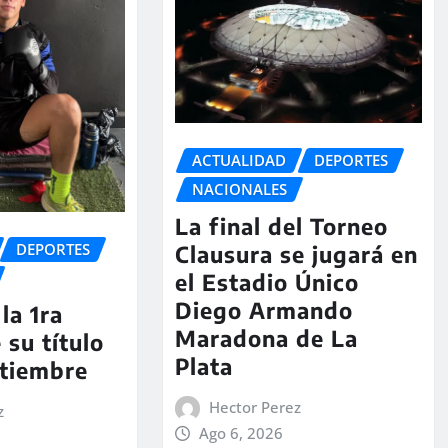
ACTUALIDAD
DEPORTES
NACIONALES
La final del Torneo
DEPORTES
Clausura se jugará en
el Estadio Único
Diego Armando
la 1ra
Maradona de La
 su título
Plata
ptiembre
Hector Perez
z
Ago 6, 2026