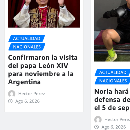
ACTUALIDAD
NACIONALES
Confirmaron la visita
del papa León XIV
ACTUALIDAD
para noviembre a la
Argentina
NACIONALES
Noria hará 
Hector Perez
defensa de
Ago 6, 2026
el 5 de se
Hector Pere
Ago 6, 2026