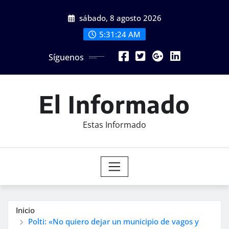
Saltar
sábado, 8 agosto 2026
al
contenido
5:31:26 AM
Síguenos
El Informado
Estas Informado
Inicio
Polti: «No quiero dejar un municipio de vagos y