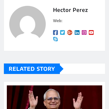
s
p
A
a
Hector Perez
p
rt
Web:
p
ir
RELATED STORY