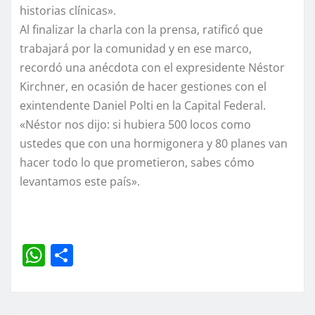
historias clínicas».
Al finalizar la charla con la prensa, ratificó que
trabajará por la comunidad y en ese marco,
recordó una anécdota con el expresidente Néstor
Kirchner, en ocasión de hacer gestiones con el
exintendente Daniel Polti en la Capital Federal.
«Néstor nos dijo: si hubiera 500 locos como
ustedes que con una hormigonera y 80 planes van
hacer todo lo que prometieron, sabes cómo
levantamos este país».
W
C
h
o
at
m