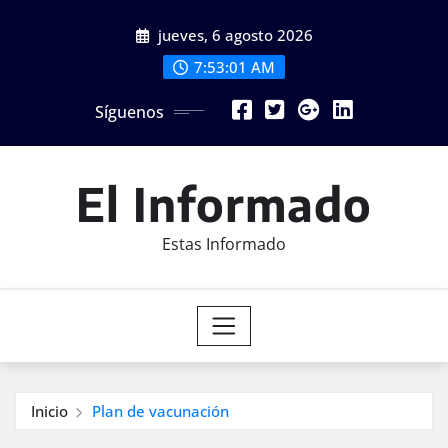
Saltar
jueves, 6 agosto 2026
al
contenido
7:53:03 AM
Síguenos
El Informado
Estas Informado
Inicio
Plan de vacunación