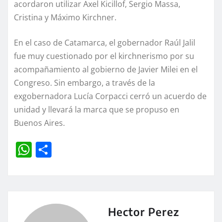
acordaron utilizar Axel Kicillof, Sergio Massa,
Cristina y Máximo Kirchner.
En el caso de Catamarca, el gobernador Raúl Jalil
fue muy cuestionado por el kirchnerismo por su
acompañamiento al gobierno de Javier Milei en el
Congreso. Sin embargo, a través de la
exgobernadora Lucía Corpacci cerró un acuerdo de
unidad y llevará la marca que se propuso en
Buenos Aires.
W
C
h
o
at
m
s
p
A
a
Hector Perez