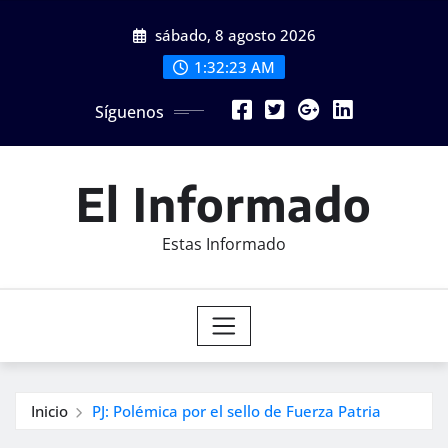
Saltar
sábado, 8 agosto 2026
al
contenido
1:32:25 AM
Síguenos
El Informado
Estas Informado
Inicio
PJ: Polémica por el sello de Fuerza Patria