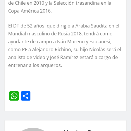
de Chile en 2010 y la Selección trasandina en la
Copa América 2016.
El DT de 52 años, que dirigió a Arabia Saudita en el
Mundial masculino de Rusia 2018, tendrá como
ayudante de campo a Iván Moreno y Fabianesi,
como PF a Alejandro Richino, su hijo Nicolás será el
analista de video y José Ramírez estará a cargo de
entrenar a los arqueros.
W
C
h
o
at
m
s
p