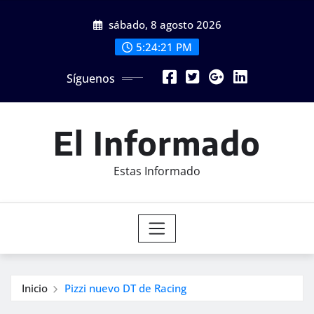
Saltar
sábado, 8 agosto 2026
al
contenido
5:24:23 PM
Síguenos
El Informado
Estas Informado
Inicio
Pizzi nuevo DT de Racing