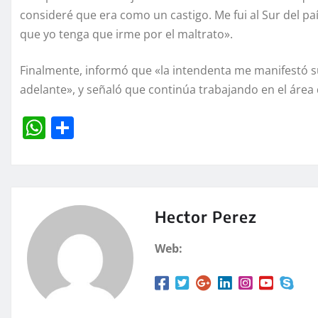
consideré que era como un castigo. Me fui al Sur del pa
que yo tenga que irme por el maltrato».
Finalmente, informó que «la intendenta me manifestó s
adelante», y señaló que continúa trabajando en el áre
W
C
h
o
at
m
s
p
A
a
Hector Perez
p
rt
Web:
p
ir