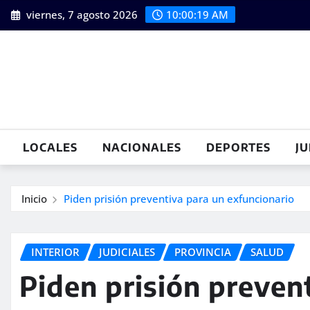
Saltar
viernes, 7 agosto 2026
10:00:20 AM
al
contenido
LOCALES
NACIONALES
DEPORTES
JU
Inicio
Piden prisión preventiva para un exfuncionario
INTERIOR
JUDICIALES
PROVINCIA
SALUD
Piden prisión preven