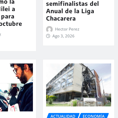
rmó la
semifinalistas del
ilei a
Anual de la Liga
 para
Chacarera
 octubre
Hector Perez
z
Ago 3, 2026
ACTUALIDAD
ECONOMÍA