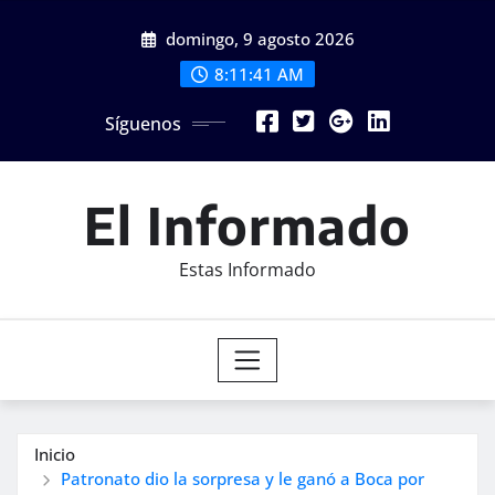
Saltar
domingo, 9 agosto 2026
al
contenido
8:11:43 AM
Síguenos
El Informado
Estas Informado
Inicio
Patronato dio la sorpresa y le ganó a Boca por