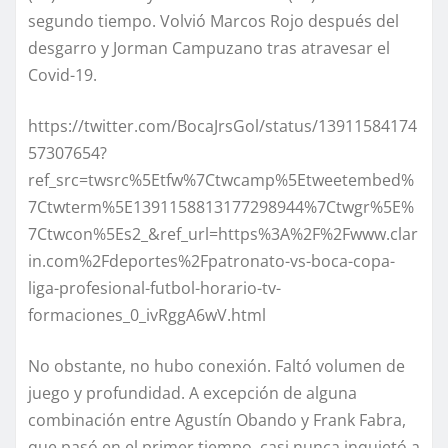
segundo tiempo. Volvió Marcos Rojo después del
desgarro y Jorman Campuzano tras atravesar el
Covid-19.
https://twitter.com/BocaJrsGol/status/13911584174
57307654?
ref_src=twsrc%5Etfw%7Ctwcamp%5Etweetembed%
7Ctwterm%5E1391158813177298944%7Ctwgr%5E%
7Ctwcon%5Es2_&ref_url=https%3A%2F%2Fwww.clar
in.com%2Fdeportes%2Fpatronato-vs-boca-copa-
liga-profesional-futbol-horario-tv-
formaciones_0_ivRggA6wV.html
No obstante, no hubo conexión. Faltó volumen de
juego y profundidad. A excepción de alguna
combinación entre Agustín Obando y Frank Fabra,
que pasó en el primer tiempo, casi nunca inquietó a