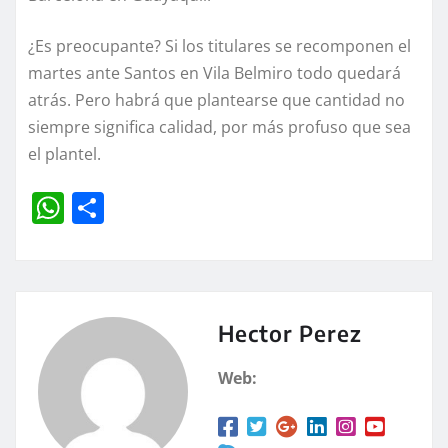
¿Es preocupante? Si los titulares se recomponen el
martes ante Santos en Vila Belmiro todo quedará
atrás. Pero habrá que plantearse que cantidad no
siempre significa calidad, por más profuso que sea
el plantel.
W
C
h
o
at
m
s
p
A
a
Hector Perez
p
rt
Web:
p
ir