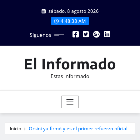
Saltar
sábado, 8 agosto 2026
al
contenido
4:48:40 AM
Síguenos
El Informado
Estas Informado
Inicio
Orsini ya firmó y es el primer refuerzo oficial