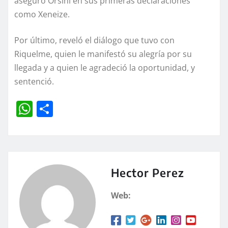
aseguró Orsini en sus primeras declaraciones
como Xeneize.
Por último, reveló el diálogo que tuvo con
Riquelme, quien le manifestó su alegría por su
llegada y a quien le agradeció la oportunidad, y
sentenció.
W
C
h
o
at
m
s
p
A
a
Hector Perez
p
rt
Web:
p
ir