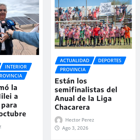
ACTUALIDAD
DEPORTES
INTERIOR
PROVINCIA
ROVINCIA
Están los
rmó la
semifinalistas del
ilei a
Anual de la Liga
 para
Chacarera
 octubre
Hector Perez
z
Ago 3, 2026