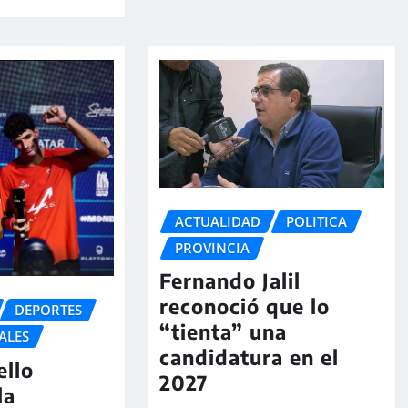
ACTUALIDAD
POLITICA
PROVINCIA
Fernando Jalil
reconoció que lo
DEPORTES
“tienta” una
ALES
candidatura en el
ello
2027
la