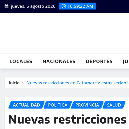
Saltar
jueves, 6 agosto 2026
10:59:23 AM
al
contenido
LOCALES
NACIONALES
DEPORTES
JU
Inicio
Nuevas restricciones en Catamarca: estas serían 
ACTUALIDAD
POLITICA
PROVINCIA
SALUD
Nuevas restricciones