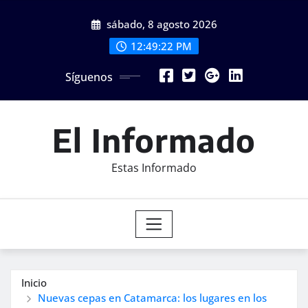
Saltar
sábado, 8 agosto 2026
al
contenido
12:49:24 PM
Síguenos
El Informado
Estas Informado
Inicio
Nuevas cepas en Catamarca: los lugares en los