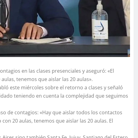
ontagios en las clases presenciales y aseguró: «El
 aulas, tenemos que aislar las 20 aulas».
abló este miércoles sobre el retorno a clases y señaló
uidado teniendo en cuenta la complejidad que seguimos
aso de contagios: «Hay que aislar todos los contactos
con 20 aulas, tenemos que aislar las 20 aulas. El
 Aires sino también Santa Fe, Jujuy, Santiago del Estero