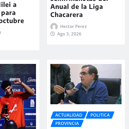
ilei a
Anual de la Liga
 para
Chacarera
 octubre
Hector Perez
z
Ago 3, 2026
ACTUALIDAD
POLITICA
PROVINCIA