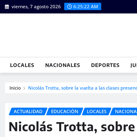
Saltar
viernes, 7 agosto 2026
6:25:23 AM
al
contenido
LOCALES
NACIONALES
DEPORTES
JU
Inicio
Nicolás Trotta, sobre la vuelta a las clases presen
ACTUALIDAD
EDUCACIÓN
LOCALES
NACIONA
Nicolás Trotta, sobre 