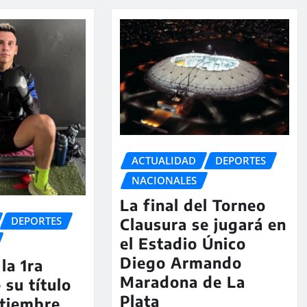
ACTUALIDAD
DEPORTES
NACIONALES
La final del Torneo
DEPORTES
Clausura se jugará en
el Estadio Único
Diego Armando
la 1ra
Maradona de La
 su título
Plata
ptiembre