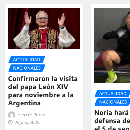
ACTUALIDAD
NACIONALES
Confirmaron la visita
del papa León XIV
ACTUALIDAD
para noviembre a la
Argentina
NACIONALES
Noria hará 
Hector Perez
defensa de
Ago 6, 2026
el 5 de se