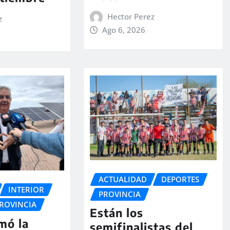
Hector Perez
z
Ago 6, 2026
ACTUALIDAD
DEPORTES
INTERIOR
PROVINCIA
ROVINCIA
Están los
rmó la
semifinalistas del