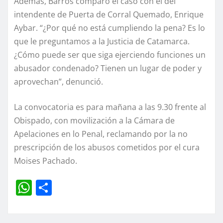
Además, Barros comparó el caso con el del
intendente de Puerta de Corral Quemado, Enrique
Aybar. “¿Por qué no está cumpliendo la pena? Es lo
que le preguntamos a la Justicia de Catamarca.
¿Cómo puede ser que siga ejerciendo funciones un
abusador condenado? Tienen un lugar de poder y
aprovechan”, denunció.
La convocatoria es para mañana a las 9.30 frente al
Obispado, con movilización a la Cámara de
Apelaciones en lo Penal, reclamando por la no
prescripción de los abusos cometidos por el cura
Moises Pachado.
W
C
h
o
at
m