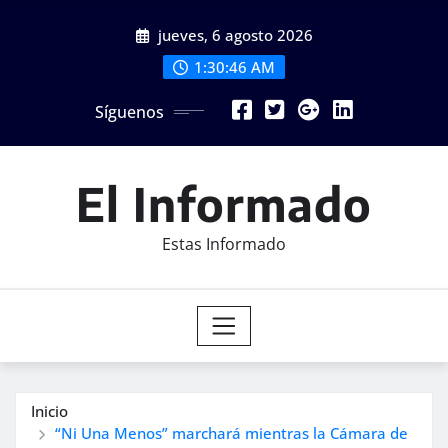
Saltar
jueves, 6 agosto 2026
al
contenido
1:30:48 AM
Síguenos
El Informado
Estas Informado
Inicio
“Ni Una Menos” marchará mientras la Cámara de