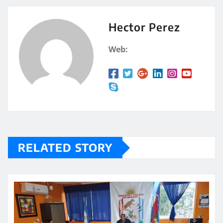
s
p
A
a
Hector Perez
p
rt
Web:
p
ir
RELATED STORY