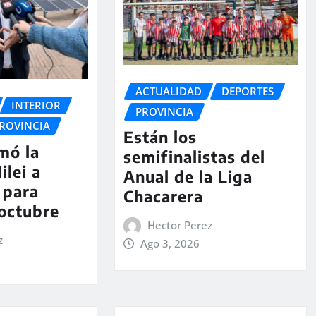
ACTUALIDAD
DEPORTES
INTERIOR
PROVINCIA
ROVINCIA
Están los
rmó la
semifinalistas del
ilei a
Anual de la Liga
 para
Chacarera
 octubre
Hector Perez
z
Ago 3, 2026