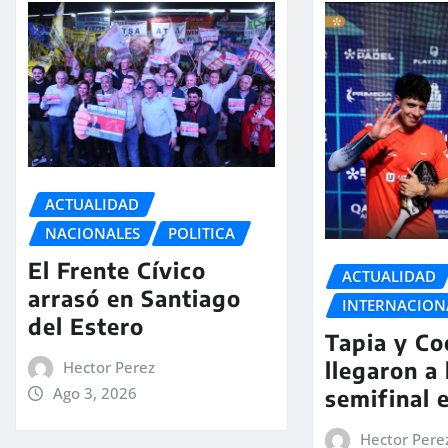
ACTUALIDAD
NACIONALES
POLITICA
El Frente Cívico
ACTUALIDAD
arrasó en Santiago
INTERNACION
del Estero
Tapia y Co
llegaron a 
Hector Perez
Ago 3, 2026
semifinal 
Hector Pere