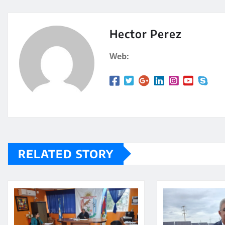
at
m
s
p
A
a
Hector Perez
p
rt
Web:
p
ir
RELATED STORY