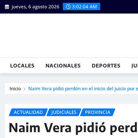
Saltar
jueves, 6 agosto 2026
3:02:05 AM
al
contenido
LOCALES
NACIONALES
DEPORTES
JU
Inicio
Naim Vera pidió perdón en el inicio del juicio por 
ACTUALIDAD
JUDICIALES
PROVINCIA
Naim Vera pidió perdó