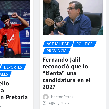
ACTUALIDAD
POLITICA
PROVINCIA
Fernando Jalil
reconoció que lo
DEPORTES
“tienta” una
ALES
candidatura en el
ello
2027
la
en Pretoria
Hector Perez
Ago 1, 2026
z