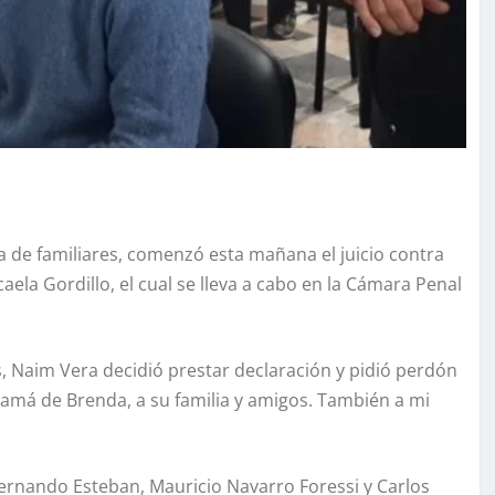
a de familiares, comenzó esta mañana el juicio contra
la Gordillo, el cual se lleva a cabo en la Cámara Penal
, Naim Vera decidió prestar declaración y pidió perdón
 mamá de Brenda, a su familia y amigos. También a mi
 Fernando Esteban, Mauricio Navarro Foressi y Carlos