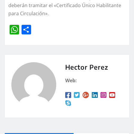
deberán tramitar el «Certificado Único Habilitante
para Circulación».
W
C
h
o
at
m
s
p
A
a
Hector Perez
p
rt
Web:
p
ir