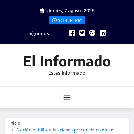
Saltar
viernes, 7 agosto 2026
al
contenido
9:14:36 PM
Síguenos
El Informado
Estas Informado
Inicio
Nación habilitan las clases presenciales en las