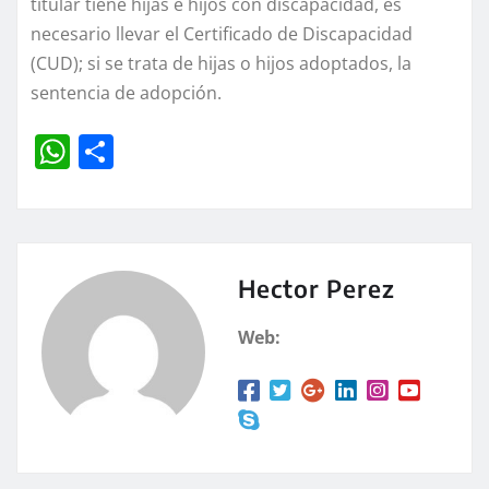
titular tiene hijas e hijos con discapacidad, es
necesario llevar el Certificado de Discapacidad
(CUD); si se trata de hijas o hijos adoptados, la
sentencia de adopción.
W
C
h
o
at
m
s
p
A
a
Hector Perez
p
rt
Web:
p
ir