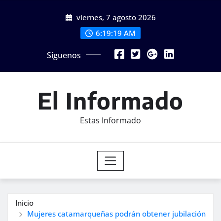
Saltar
viernes, 7 agosto 2026
al
contenido
6:19:21 AM
Síguenos
El Informado
Estas Informado
Inicio
Mujeres catamarqueñas podrán obtener jubilación