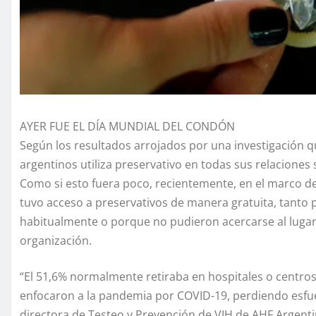
AYER FUE EL DÍA MUNDIAL DEL CONDÓN
Según los resultados arrojados por una investigación qu
argentinos utiliza preservativo en todas sus relaciones 
Como si esto fuera poco, recientemente, en el marco d
tuvo acceso a preservativos de manera gratuita, tanto 
habitualmente o porque no pudieron acercarse al lugar 
organización.
“El 51,6% normalmente retiraba en hospitales o centros
enfocaron a la pandemia por COVID-19, perdiendo esfuer
directora de Testeo y Prevención de VIH de AHF Argenti