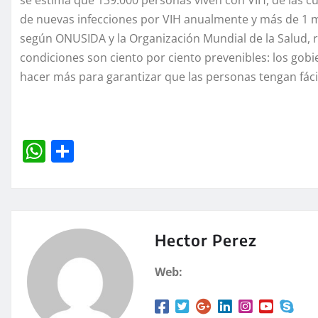
de nuevas infecciones por VIH anualmente y más de 1 mi
según ONUSIDA y la Organización Mundial de la Salud, 
condiciones son ciento por ciento prevenibles: los gob
hacer más para garantizar que las personas tengan fác
W
C
h
o
at
m
s
p
A
a
Hector Perez
p
rt
Web:
p
ir