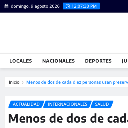
Saltar
domingo, 9 agosto 2026
12:07:31 PM
al
contenido
LOCALES
NACIONALES
DEPORTES
JU
Inicio
Menos de dos de cada diez personas usan preserv
ACTUALIDAD
INTERNACIONALES
SALUD
Menos de dos de cad