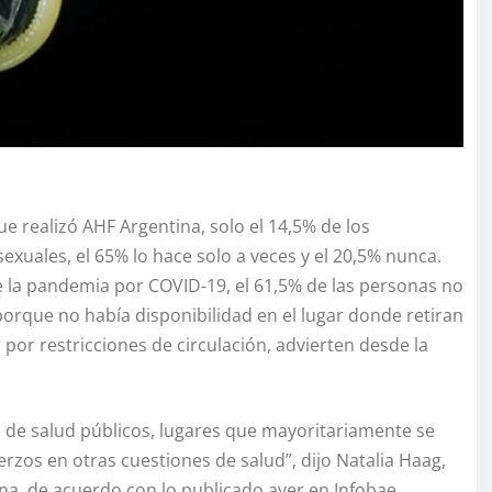
e realizó AHF Argentina, solo el 14,5% de los
sexuales, el 65% lo hace solo a veces y el 20,5% nunca.
e la pandemia por COVID-19, el 61,5% de las personas no
porque no había disponibilidad en el lugar donde retiran
por restricciones de circulación, advierten desde la
 de salud públicos, lugares que mayoritariamente se
zos en otras cuestiones de salud”, dijo Natalia Haag,
na, de acuerdo con lo publicado ayer en Infobae.