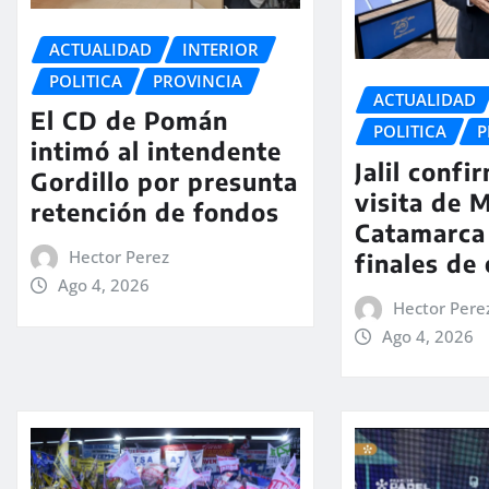
ACTUALIDAD
INTERIOR
POLITICA
PROVINCIA
ACTUALIDAD
El CD de Pomán
POLITICA
P
intimó al intendente
Jalil confi
Gordillo por presunta
visita de M
retención de fondos
Catamarca
Hector Perez
finales de
Ago 4, 2026
Hector Pere
Ago 4, 2026