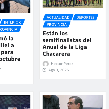
ACTUALIDAD
DEPORTES
INTERIOR
PROVINCIA
ROVINCIA
Están los
rmó la
semifinalistas del
ilei a
Anual de la Liga
 para
Chacarera
 octubre
Hector Perez
z
Ago 3, 2026