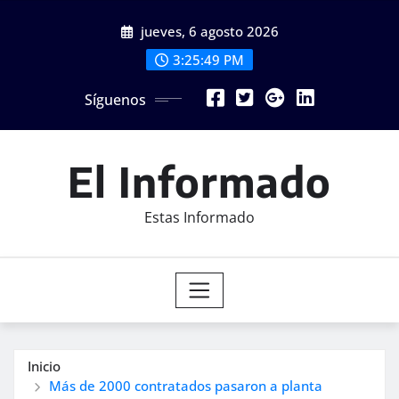
Saltar
jueves, 6 agosto 2026
al
contenido
3:25:51 PM
Síguenos
El Informado
Estas Informado
Inicio
Más de 2000 contratados pasaron a planta