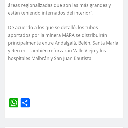
áreas regionalizadas que son las más grandes y
están teniendo internados del interior”.
De acuerdo a los que se detalló, los tubos
aportados por la minera MARA se distribuirán
principalmente entre Andalgalá, Belén, Santa María
y Recreo. También reforzarán Valle Viejo y los
hospitales Malbrán y San Juan Bautista.
W
C
h
o
at
m