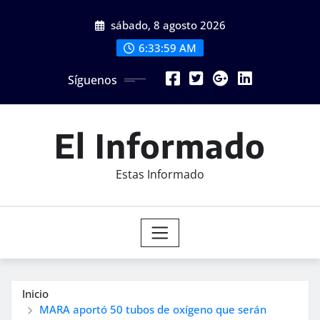
Saltar
sábado, 8 agosto 2026
al
contenido
6:34:00 AM
Síguenos
El Informado
Estas Informado
Inicio
MARA aportó 50 tubos de oxígeno que serán