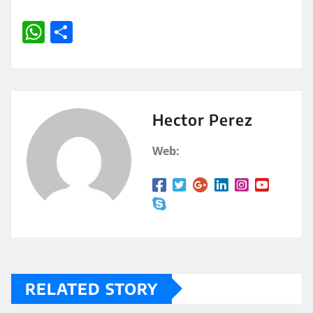
W
C
h
o
at
m
s
p
A
a
Hector Perez
p
rt
Web:
p
ir
RELATED STORY