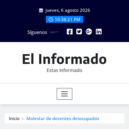
Saltar
jueves, 6 agosto 2026
al
contenido
10:38:22 PM
Síguenos
El Informado
Estas Informado
Inicio
Malestar de docentes desocupados