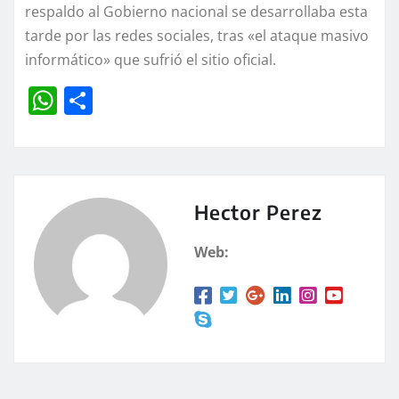
respaldo al Gobierno nacional se desarrollaba esta
tarde por las redes sociales, tras «el ataque masivo
informático» que sufrió el sitio oficial.
W
C
h
o
at
m
s
p
A
a
Hector Perez
p
rt
Web:
p
ir