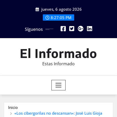
Saltar
jueves, 6 agosto 2026
al
contenido
8:27:07 PM
Síguenos
El Informado
Estas Informado
Inicio
«Los cibergorilas no descansan»: José Luis Gioja