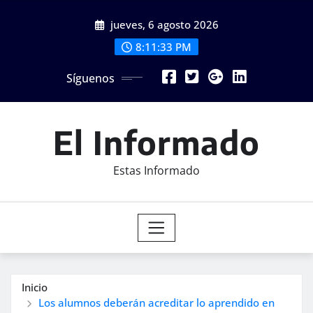
Saltar
jueves, 6 agosto 2026
al
contenido
8:11:35 PM
Síguenos
El Informado
Estas Informado
Inicio
Los alumnos deberán acreditar lo aprendido en