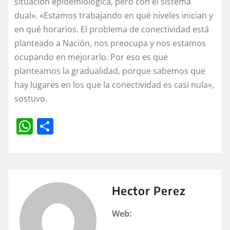
situación epidemiológica, pero con el sistema
dual». «Estamos trabajando en qué niveles inician y
en qué horarios. El problema de conectividad está
planteado a Nación, nos preocupa y nos estamos
ocupando en mejorarlo. Por eso es que
planteamos la gradualidad, porque sabemos que
hay lugares en los que la conectividad es casi nula»,
sostuvo.
W
C
h
o
at
m
s
p
A
a
Hector Perez
p
rt
Web:
p
ir