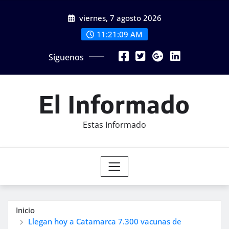
Saltar
viernes, 7 agosto 2026
al
contenido
11:21:11 AM
Síguenos
El Informado
Estas Informado
Inicio
Llegan hoy a Catamarca 7.300 vacunas de