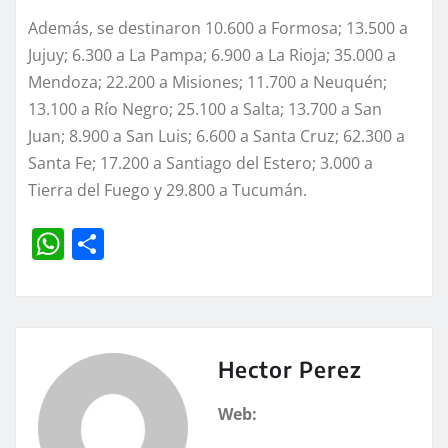
Además, se destinaron 10.600 a Formosa; 13.500 a
Jujuy; 6.300 a La Pampa; 6.900 a La Rioja; 35.000 a
Mendoza; 22.200 a Misiones; 11.700 a Neuquén;
13.100 a Río Negro; 25.100 a Salta; 13.700 a San
Juan; 8.900 a San Luis; 6.600 a Santa Cruz; 62.300 a
Santa Fe; 17.200 a Santiago del Estero; 3.000 a
Tierra del Fuego y 29.800 a Tucumán.
W
C
h
o
at
m
s
p
A
a
Hector Perez
p
rt
Web:
p
ir