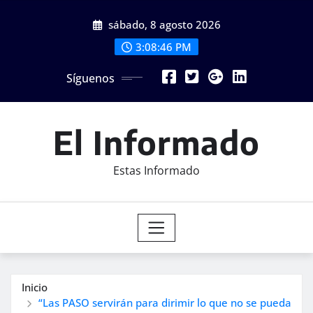
Saltar
sábado, 8 agosto 2026
al
contenido
3:08:48 PM
Síguenos
El Informado
Estas Informado
Inicio
“Las PASO servirán para dirimir lo que no se pueda