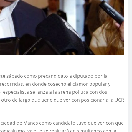
ste sábado como precandidato a diputado por la
 recorridas, en donde cosechó el clamor popular y
 especialista se lanza a la arena política con dos
y otro de largo que tiene que ver con posicionar a la UCR
sociedad de Manes como candidato tuvo que ver con que
radicalismo, ya que se realizará en simultaneo con la