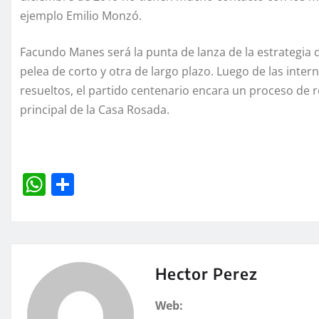
ejemplo Emilio Monzó.
Facundo Manes será la punta de lanza de la estrategia 
pelea de corto y otra de largo plazo. Luego de las intern
resueltos, el partido centenario encara un proceso de 
principal de la Casa Rosada.
W
C
h
o
at
m
s
p
A
a
Hector Perez
p
rt
Web: