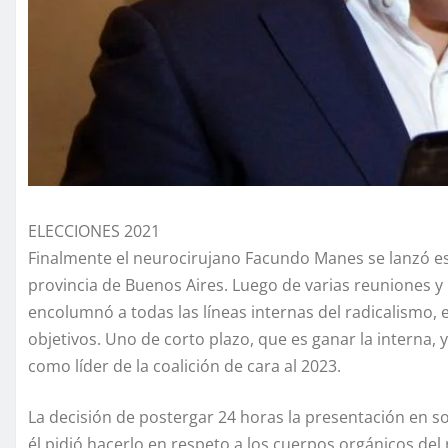
ELECCIONES 2021
Finalmente el neurocirujano Facundo Manes se lanzó e
provincia de Buenos Aires. Luego de varias reuniones y
encolumnó a todas las líneas internas del radicalismo, el
objetivos. Uno de corto plazo, que es ganar la interna, 
como líder de la coalición de cara al 2023.
La decisión de postergar 24 horas la presentación en 
él pidió hacerlo en respeto a los cuerpos orgánicos del 