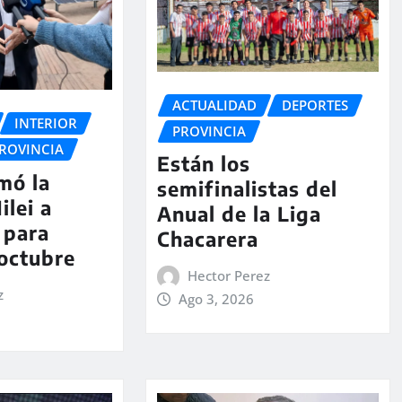
ACTUALIDAD
DEPORTES
INTERIOR
PROVINCIA
ROVINCIA
Están los
rmó la
semifinalistas del
ilei a
Anual de la Liga
 para
Chacarera
 octubre
Hector Perez
z
Ago 3, 2026