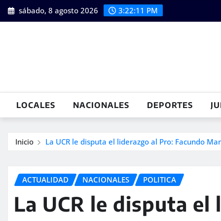
Saltar
sábado, 8 agosto 2026
3:22:12 PM
al
contenido
LOCALES
NACIONALES
DEPORTES
JU
Inicio
La UCR le disputa el liderazgo al Pro: Facundo M
ACTUALIDAD
NACIONALES
POLITICA
La UCR le disputa el 