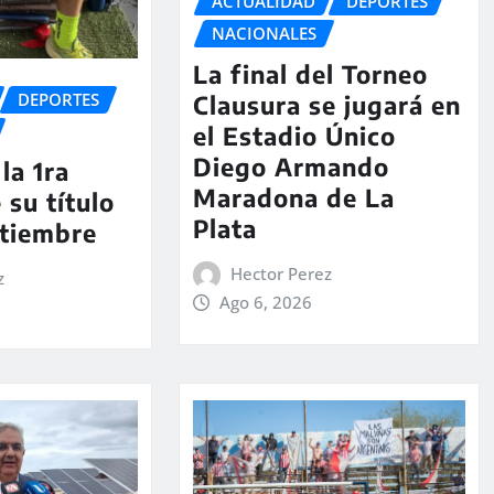
ACTUALIDAD
DEPORTES
NACIONALES
La final del Torneo
DEPORTES
Clausura se jugará en
el Estadio Único
Diego Armando
la 1ra
Maradona de La
 su título
Plata
ptiembre
Hector Perez
z
Ago 6, 2026