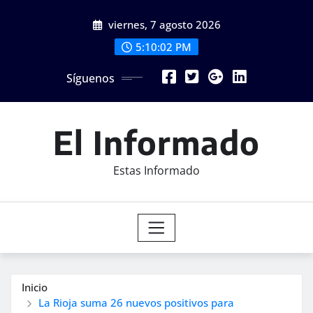
Saltar
viernes, 7 agosto 2026
al
contenido
5:10:04 PM
Síguenos
El Informado
Estas Informado
Inicio
La Rioja suma 26 nuevos positivos para