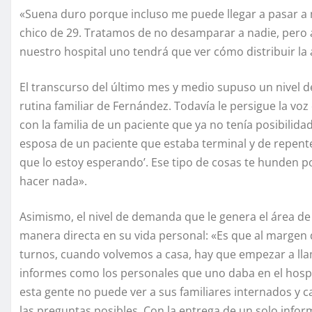
«Suena duro porque incluso me puede llegar a pasar a m
chico de 29. Tratamos de no desamparar a nadie, pero 
nuestro hospital uno tendrá que ver cómo distribuir la 
El transcurso del último mes y medio supuso un nivel d
rutina familiar de Fernández. Todavía le persigue la vo
con la familia de un paciente que ya no tenía posibilid
esposa de un paciente que estaba terminal y de repente 
que lo estoy esperando’. Ese tipo de cosas te hunden 
hacer nada».
Asimismo, el nivel de demanda que le genera el área de
manera directa en su vida personal: «Es que al margen
turnos, cuando volvemos a casa, hay que empezar a llama
informes como los personales que uno daba en el hospi
esta gente no puede ver a sus familiares internados y 
las preguntas posibles. Con la entrega de un solo info