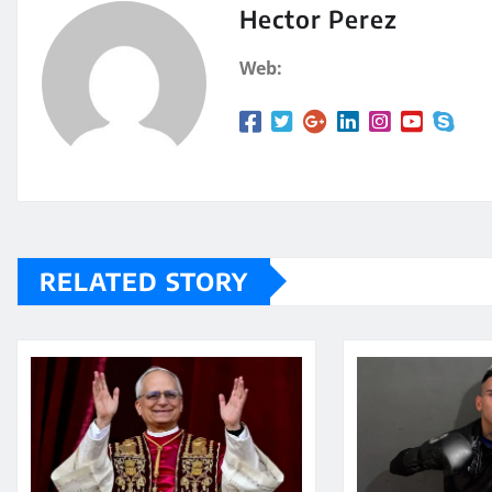
A
a
Hector Perez
p
rt
Web:
p
ir
RELATED STORY