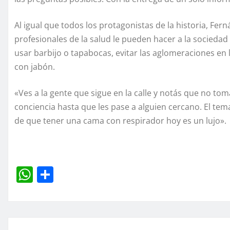
Al igual que todos los protagonistas de la historia, Fe
profesionales de la salud le pueden hacer a la sociedad
usar barbijo o tapabocas, evitar las aglomeraciones en 
con jabón.
«Ves a la gente que sigue en la calle y notás que no to
conciencia hasta que les pase a alguien cercano. El tema
de que tener una cama con respirador hoy es un lujo».
W
C
h
o
at
m
s
p