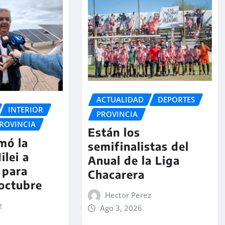
ACTUALIDAD
DEPORTES
INTERIOR
PROVINCIA
ROVINCIA
Están los
rmó la
semifinalistas del
ilei a
Anual de la Liga
 para
Chacarera
 octubre
Hector Perez
z
Ago 3, 2026