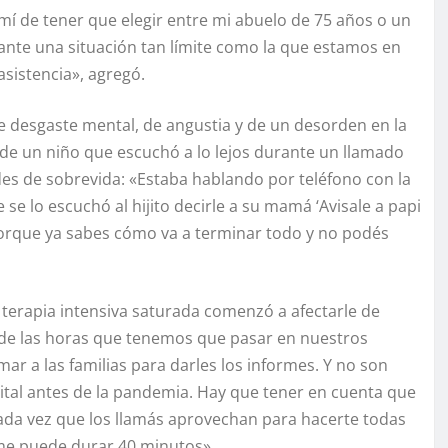
í de tener que elegir entre mi abuelo de 75 años o un
ante una situación tan límite como la que estamos en
asistencia», agregó.
e desgaste mental, de angustia y de un desorden en la
z de un niño que escuchó a lo lejos durante un llamado
ades de sobrevida: «Estaba hablando por teléfono con la
se lo escuchó al hijito decirle a su mamá ‘Avisale a papi
porque ya sabes cómo va a terminar todo y no podés
 terapia intensiva saturada comenzó a afectarle de
 de las horas que tenemos que pasar en nuestros
r a las familias para darles los informes. Y no son
tal antes de la pandemia. Hay que tener en cuenta que
cada vez que los llamás aprovechan para hacerte todas
rme puede durar 40 minutos».