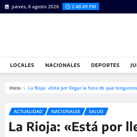
Saltar
jueves, 6 agosto 2026
2:48:50 PM
al
contenido
LOCALES
NACIONALES
DEPORTES
JU
Inicio
La Rioja: «Está por llegar la hora de que tengamos
ACTUALIDAD
NACIONALES
SALUD
La Rioja: «Está por l