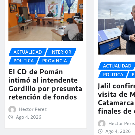
ACTUALIDAD
INTERIOR
POLITICA
PROVINCIA
ACTUALIDAD
El CD de Pomán
POLITICA
P
intimó al intendente
Jalil confi
Gordillo por presunta
visita de M
retención de fondos
Catamarca
Hector Perez
finales de
Ago 4, 2026
Hector Pere
Ago 4, 2026