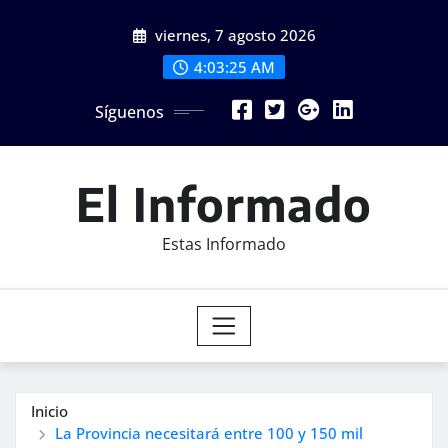
Saltar
viernes, 7 agosto 2026
al
contenido
4:03:26 AM
Síguenos
El Informado
Estas Informado
Inicio
La Provincia necesitará entre 100 y 150 mil