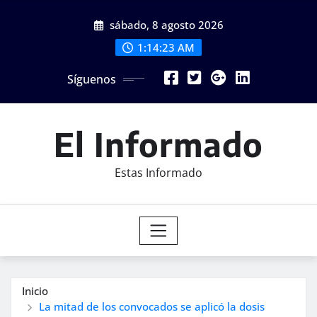
Saltar
sábado, 8 agosto 2026
al
contenido
1:14:25 AM
Síguenos
El Informado
Estas Informado
Inicio
La mitad de los convocados se aplicó la dosis