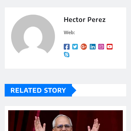
at
m
s
p
A
a
Hector Perez
p
rt
Web:
p
ir
RELATED STORY