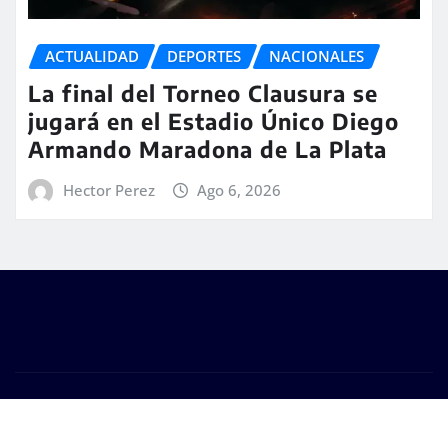
ACTUALIDAD
DEPORTES
NACIONALES
La final del Torneo Clausura se
jugará en el Estadio Único Diego
Armando Maradona de La Plata
Hector Perez
Ago 6, 2026
Copyright © 2026 | #DM Web & Host. "Todos los
derechos reservados"
|
Seattle News
de
ThemeArile