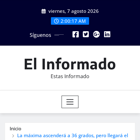
Saltar
viernes, 7 agosto 2026
al
contenido
2:00:19 AM
Síguenos
El Informado
Estas Informado
Inicio
La máxima ascenderá a 36 grados, pero llegará el