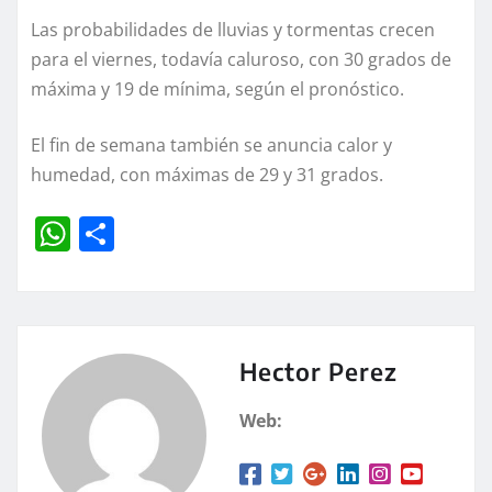
Las probabilidades de lluvias y tormentas crecen
para el viernes, todavía caluroso, con 30 grados de
máxima y 19 de mínima, según el pronóstico.
El fin de semana también se anuncia calor y
humedad, con máximas de 29 y 31 grados.
W
C
h
o
at
m
s
p
A
a
Hector Perez
p
rt
Web:
p
ir