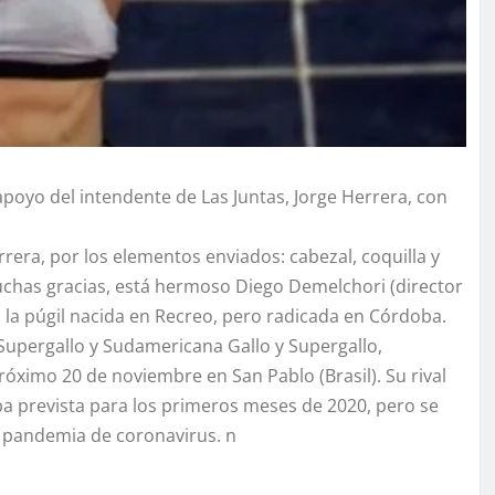
apoyo del intendente de Las Juntas, Jorge Herrera, con
rrera, por los elementos enviados: cabezal, coquilla y
Muchas gracias, está hermoso Diego Demelchori (director
 la púgil nacida en Recreo, pero radicada en Córdoba.
upergallo y Sudamericana Gallo y Supergallo,
róximo 20 de noviembre en San Pablo (Brasil). Su rival
taba prevista para los primeros meses de 2020, pero se
la pandemia de coronavirus. n