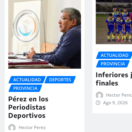
ACTUALIDAD
PROVINCIA
Inferiores 
ACTUALIDAD
DEPORTES
finales
PROVINCIA
Hector Pere
Pérez en los
Ago 9, 2026
Periodistas
Deportivos
Hector Perez