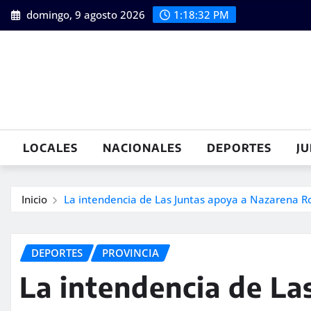
Saltar
domingo, 9 agosto 2026
1:18:34 PM
al
contenido
LOCALES
NACIONALES
DEPORTES
JU
Inicio
La intendencia de Las Juntas apoya a Nazarena 
DEPORTES
PROVINCIA
La intendencia de La