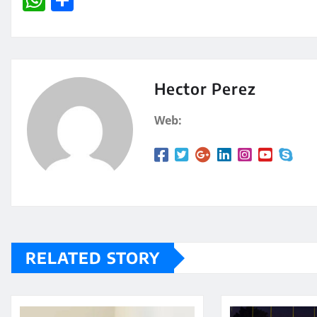
h
o
at
m
s
p
A
a
Hector Perez
p
rt
Web:
p
ir
RELATED STORY