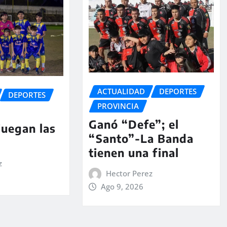
ACTUALIDAD
DEPORTES
DEPORTES
PROVINCIA
Ganó “Defe”; el
juegan las
“Santo”-La Banda
tienen una final
z
Hector Perez
Ago 9, 2026