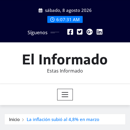
Saltar
sábado, 8 agosto 2026
al
contenido
6:07:33 AM
Síguenos
El Informado
Estas Informado
Inicio
La inflación subió al 4,8% en marzo