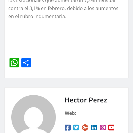
los Estacionales que aumentaron 7,2% mensual
contra el 3,1% en febrero, debido a los aumentos
en el rubro Indumentaria.
W
C
h
o
at
m
s
p
A
a
Hector Perez
p
rt
Web:
p
ir