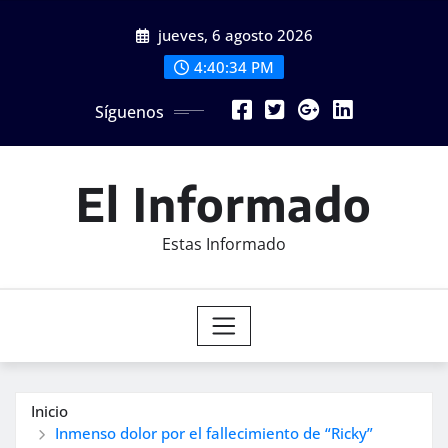
Saltar
jueves, 6 agosto 2026
al
contenido
4:40:35 PM
Síguenos
El Informado
Estas Informado
Inicio
Inmenso dolor por el fallecimiento de “Ricky”