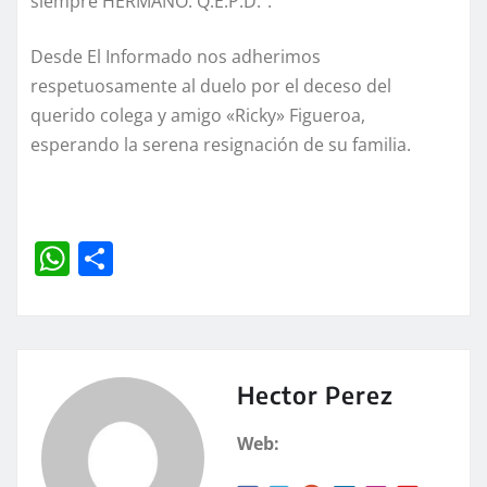
siempre HERMANO. Q.E.P.D.”.
Desde El Informado nos adherimos
respetuosamente al duelo por el deceso del
querido colega y amigo «Ricky» Figueroa,
esperando la serena resignación de su familia.
W
C
h
o
at
m
s
p
A
a
Hector Perez
p
rt
Web:
p
ir