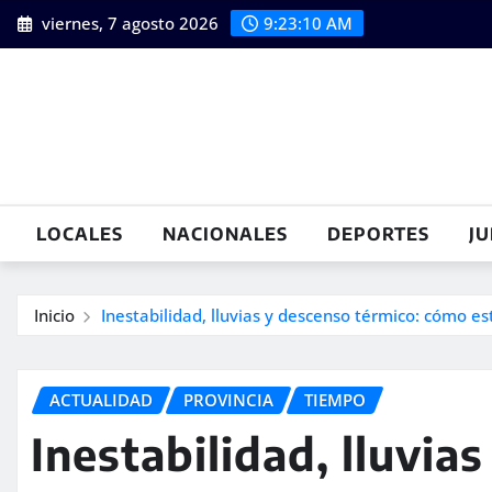
Saltar
viernes, 7 agosto 2026
9:23:11 AM
al
contenido
LOCALES
NACIONALES
DEPORTES
JU
Inicio
Inestabilidad, lluvias y descenso térmico: cómo es
ACTUALIDAD
PROVINCIA
TIEMPO
Inestabilidad, lluvia