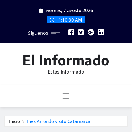
Saltar
viernes, 7 agosto 2026
al
contenido
11:10:32 AM
Síguenos
El Informado
Estas Informado
Inicio
Inés Arrondo visitó Catamarca