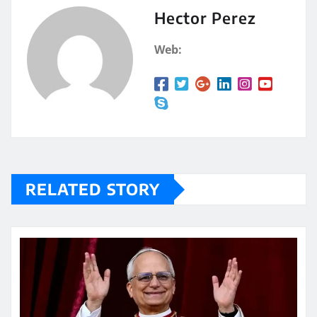
A
a
Hector Perez
p
rt
Web:
p
ir
RELATED STORY