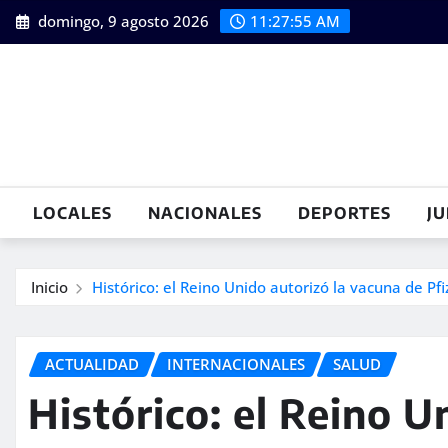
Saltar
domingo, 9 agosto 2026
11:27:56 AM
al
contenido
LOCALES
NACIONALES
DEPORTES
JU
Inicio
Histórico: el Reino Unido autorizó la vacuna de Pfi
ACTUALIDAD
INTERNACIONALES
SALUD
Histórico: el Reino U