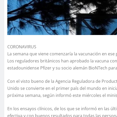
CORONAVIRUS
La semana que viene comenzaría la vacunación en ese p
Los reguladores británicos han aprobado la vacuna cont
estadounidense Pfizer y su socio alemán BioNTech para
Con el visto bueno de la Agencia Reguladora de Product
Unido se convierte en el primer país del mundo en inici
próxima semana, según informó este miércoles el minist
En los ensayos clínicos, de los que se informó en las 
efectiva y con buenos resultados para todas las person