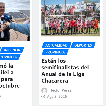
ACTUALIDAD
DEPORTES
INTERIOR
PROVINCIA
ROVINCIA
Están los
rmó la
semifinalistas del
ilei a
Anual de la Liga
 para
Chacarera
 octubre
Hector Perez
z
Ago 3, 2026