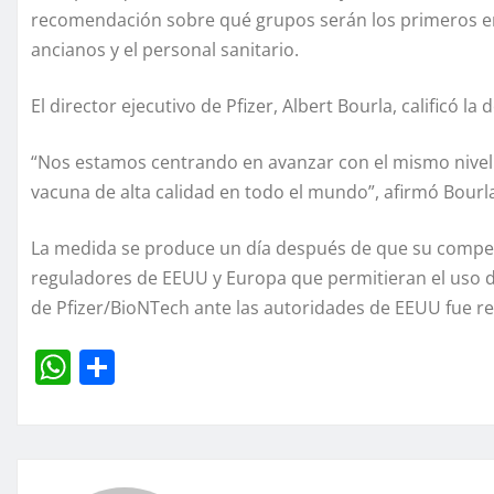
recomendación sobre qué grupos serán los primeros en 
ancianos y el personal sanitario.
El director ejecutivo de Pfizer, Albert Bourla, calificó l
“Nos estamos centrando en avanzar con el mismo nivel
vacuna de alta calidad en todo el mundo”, afirmó Bour
La medida se produce un día después de que su compet
reguladores de EEUU y Europa que permitieran el uso 
de Pfizer/BioNTech ante las autoridades de EEUU fue re
W
C
h
o
at
m
s
p