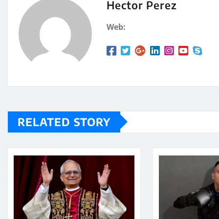
A
a
Hector Perez
p
rt
Web:
p
ir
RELATED STORY