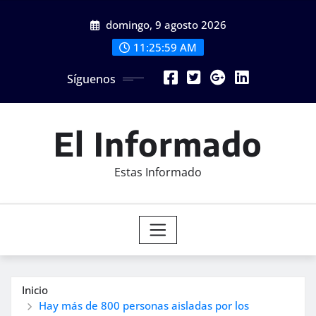
Saltar
domingo, 9 agosto 2026
al
contenido
11:26:01 AM
Síguenos
El Informado
Estas Informado
Inicio
Hay más de 800 personas aisladas por los