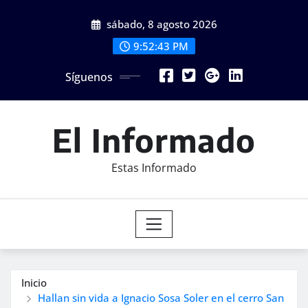
Saltar
sábado, 8 agosto 2026
al
contenido
9:52:45 PM
Síguenos
El Informado
Estas Informado
Inicio
Hallan sin vida a Ignacio Sosa Soler en el cerro San