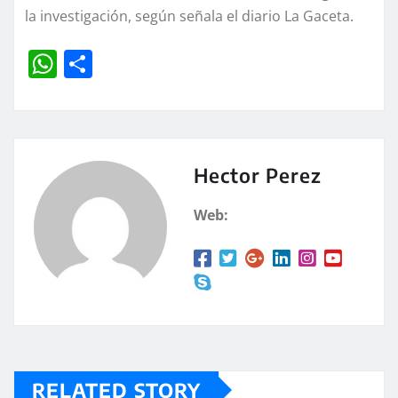
la investigación, según señala el diario La Gaceta.
W
C
h
o
at
m
s
p
A
a
Hector Perez
p
rt
Web:
p
ir
RELATED STORY