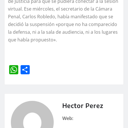
de Justicia para que se pudiera conectar a la sesión
virtual. Ese miércoles, el secretario de la Cámara
Penal, Carlos Robledo, había manifestado que se
decidió la suspensión «porque no ha comparecido
la defensa, ni a la sala de audiencia, ni a los lugares
que había propuesto».
W
C
h
o
at
m
s
p
A
a
Hector Perez
p
rt
Web:
p
ir