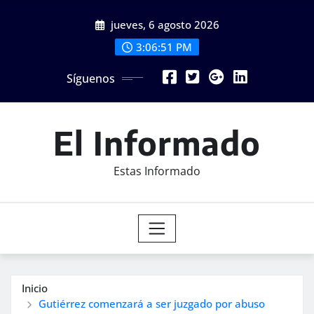
Saltar
jueves, 6 agosto 2026
al
contenido
3:06:53 PM
Síguenos
El Informado
Estas Informado
Inicio
Gutiérrez comenzará a ser juzgado por abuso